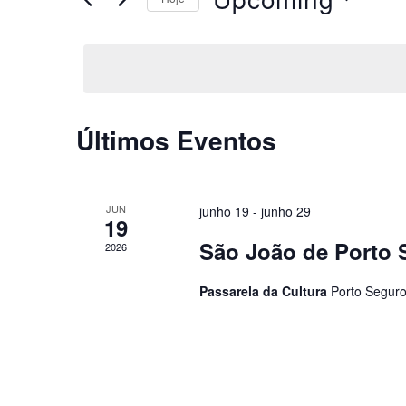
Eventos
visuais
Selecione
pela
a
de
palavra-
data.
chave.
Eventos
Últimos Eventos
JUN
junho 19
-
junho 29
19
São João de Porto 
2026
Passarela da Cultura
Porto Segur