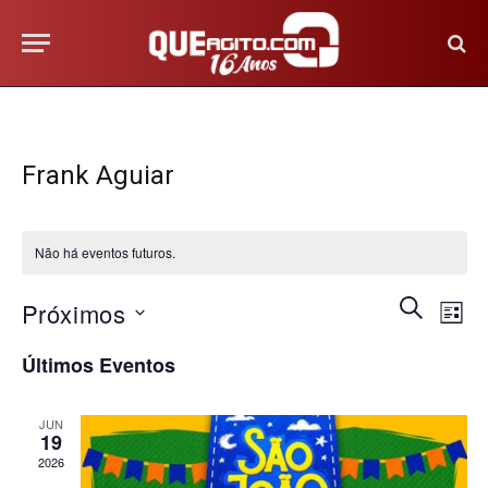
Frank Aguiar
Não há eventos futuros.
Na
Pesquis
PROCURA
Próximos
LISTA
EVENTOS
do
e
Selecione
Últimos Eventos
vis
a
navega
Eve
data.
de
JUN
19
visuais
2026
de