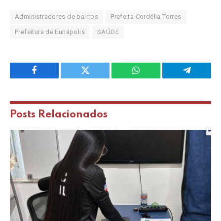
Administradores de bairros
Prefeita Cordélia Torres
Prefeitura de Eunápolis
SAÚDE
Facebook
Twitter
WhatsApp
Telegram
Posts
Relacionados