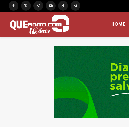
Facebook
X
Instagram
YouTube
TikTok
Telegram
(Twitter)
HOME