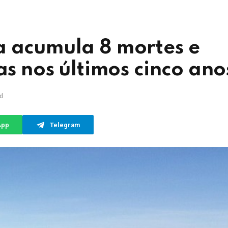
a acumula 8 mortes e
as nos últimos cinco ano
d
App
Telegram