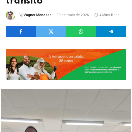
trânsito
By
Vagner Meneses
30 de maio de 2026
4 Mins Read