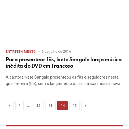
6 de julho de 2016
ENTRETENIMENTO
Para presentear fãs, Ivete Sangalo lança música
inédita do DVD em Trancoso
A cantora Ivete Sangalo presenteou os fãs e seguidores nesta
quarta-feira (06), com o lançamento oficial da sua música nova…
Previous
…
Next
1
12
13
14
15