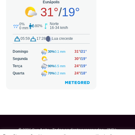
© 2026 Que Agito - Todos os direitos reservados - CNPJ: