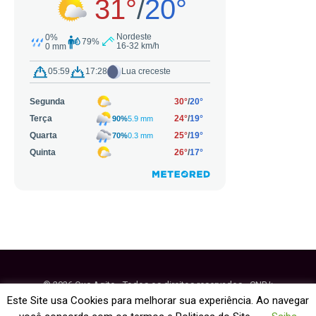
© 2026 Que Agito - Todos os direitos reservados - CNPJ:
64.884.270/0001-95
Este Site usa Cookies para melhorar sua experiência. Ao navegar