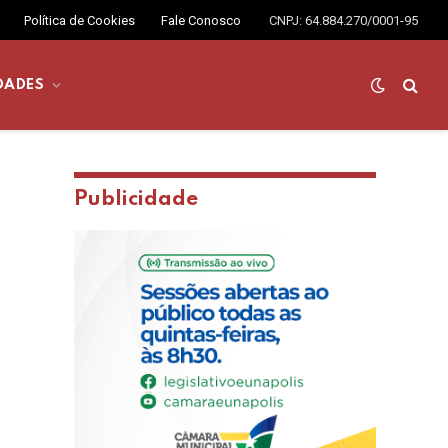
Política de Cookies
Fale Conosco
CNPJ: 64.884.270/0001-95
DADES
Publicidade