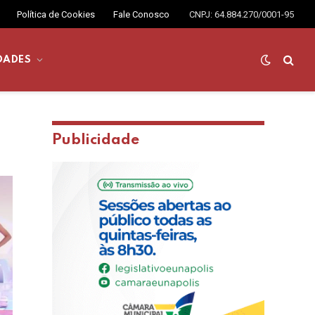
Política de Cookies
Fale Conosco
CNPJ: 64.884.270/0001-95
DADES
Publicidade