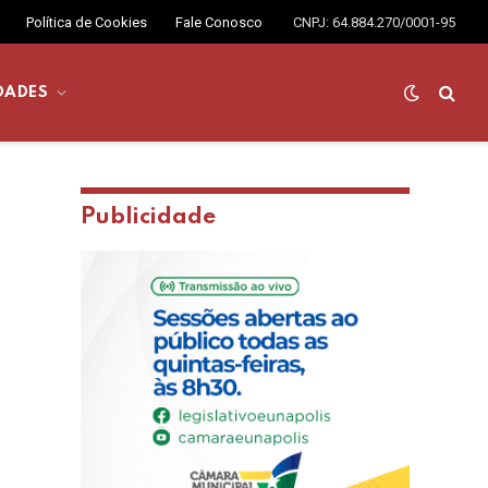
Política de Cookies
Fale Conosco
CNPJ: 64.884.270/0001-95
DADES
Publicidade