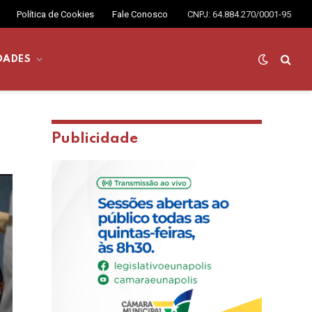
Política de Cookies
Fale Conosco
CNPJ: 64.884.270/0001-95
DADES
Publicidade