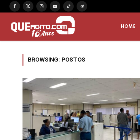
Facebook
X
Instagram
YouTube
TikTok
Telegram
(Twitter)
HOME
BROWSING:
POSTOS