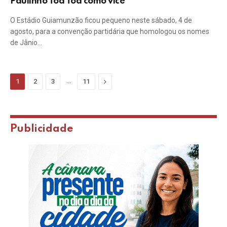
Paulinho Toa Toa como vice
O Estádio Guiamunzão ficou pequeno neste sábado, 4 de
agosto, para a convenção partidária que homologou os nomes
de Jânio…
…
Next
1
2
3
11
Publicidade