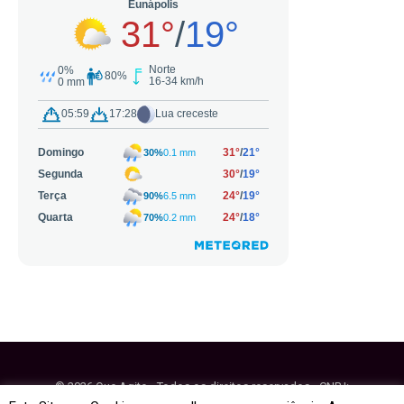
© 2026 Que Agito - Todos os direitos reservados - CNPJ:
64.884.270/0001-95