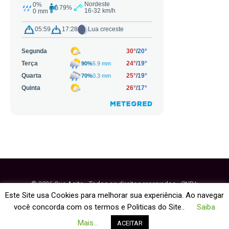
© 2026 Que Agito - Todos os direitos reservados - CNPJ:
64.884.270/0001-95
Este Site usa Cookies para melhorar sua experiência. Ao navegar
você concorda com os termos e Politicas do Site..
Saiba
Fale Conosco
Política de Cookies
Mais...
ACEITAR