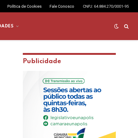
Política de Cookies
Fale Conosco
CNPJ: 64.884.270/0001-95
DADES
Publicidade