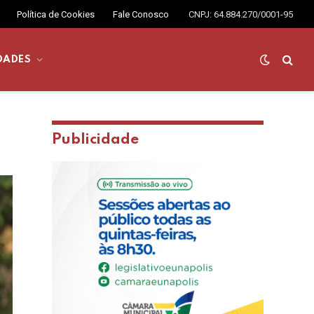
Política de Cookies
Fale Conosco
CNPJ: 64.884.270/0001-95
DADES
Publicidade