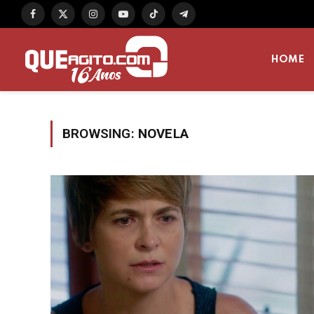
Facebook
X
Instagram
YouTube
TikTok
Telegram
(Twitter)
HOME
BROWSING:
NOVELA