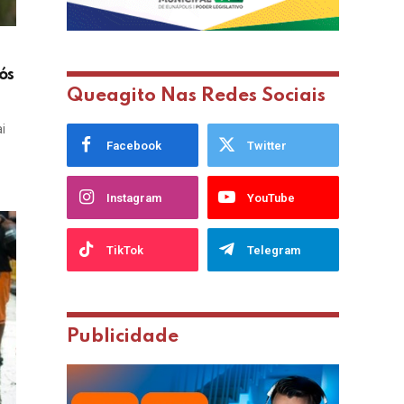
ós
Queagito Nas Redes Sociais
i
Facebook
Twitter
Instagram
YouTube
TikTok
Telegram
Publicidade