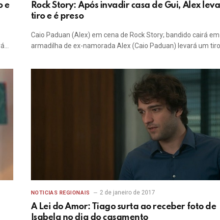
o e
Rock Story: Após invadir casa de Gui, Alex lev
tiro e é preso
Caio Paduan (Alex) em cena de Rock Story; bandido cairá em
rá…
armadilha de ex-namorada Alex (Caio Paduan) levará um tir
2 de janeiro de 2017
NOTICIAS REGIONAIS
A Lei do Amor: Tiago surta ao receber foto de
Isabela no dia do casamento