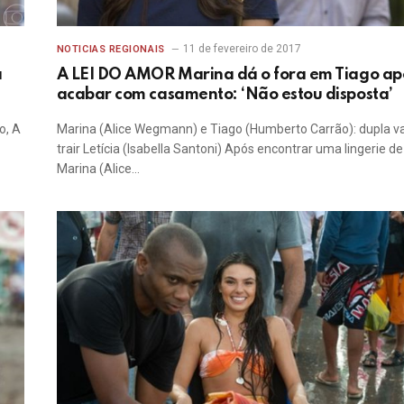
11 de fevereiro de 2017
NOTICIAS REGIONAIS
a
A LEI DO AMOR Marina dá o fora em Tiago ap
acabar com casamento: ‘Não estou disposta’
o, A
Marina (Alice Wegmann) e Tiago (Humberto Carrão): dupla va
trair Letícia (Isabella Santoni) Após encontrar uma lingerie de
Marina (Alice…