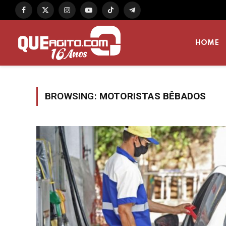
Facebook
X
Instagram
YouTube
TikTok
Telegram
(Twitter)
HOME
BROWSING:
MOTORISTAS BÊBADOS