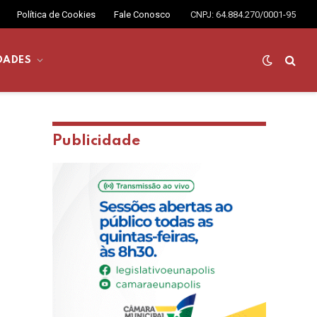
Política de Cookies
Fale Conosco
CNPJ: 64.884.270/0001-95
DADES
Publicidade