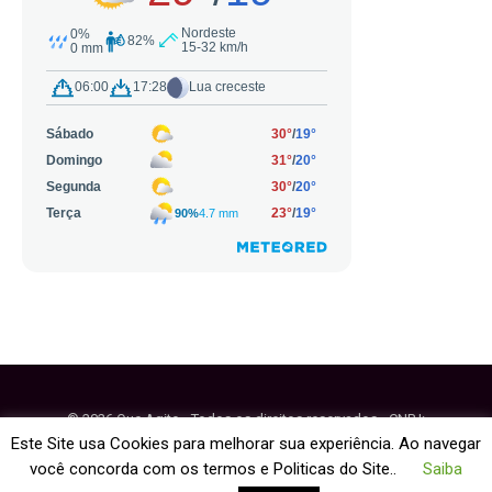
© 2026 Que Agito - Todos os direitos reservados - CNPJ:
64.884.270/0001-95
Este Site usa Cookies para melhorar sua experiência. Ao navegar
você concorda com os termos e Politicas do Site..
Saiba
Fale Conosco
Política de Cookies