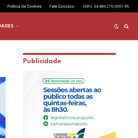
Política de Cookies
Fale Conosco
CNPJ: 64.884.270/0001-95
DADES
Publicidade