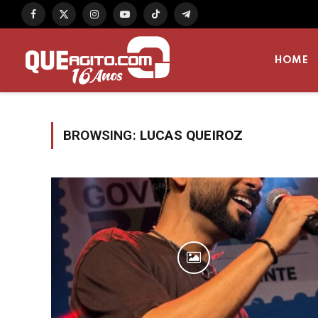
Facebook
X
Instagram
YouTube
TikTok
Telegram
(Twitter)
HOME
BROWSING:
LUCAS QUEIROZ