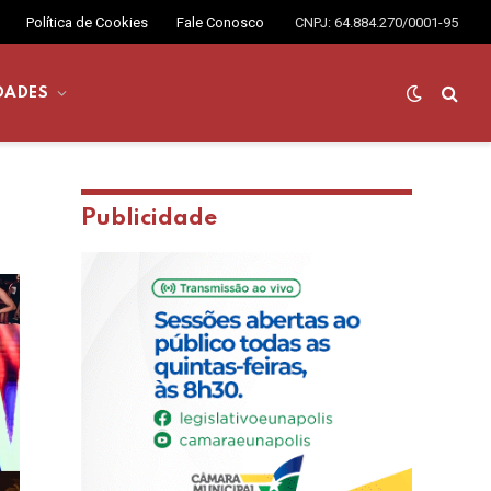
Política de Cookies
Fale Conosco
CNPJ: 64.884.270/0001-95
DADES
Publicidade