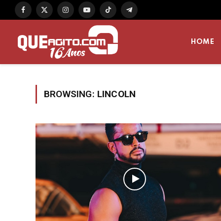
Facebook
X
Instagram
YouTube
TikTok
Telegram
(Twitter)
HOME
BROWSING:
LINCOLN