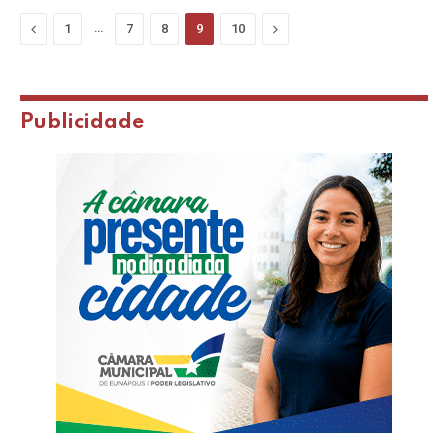
Previous
…
Next
1
7
8
9
10
Publicidade