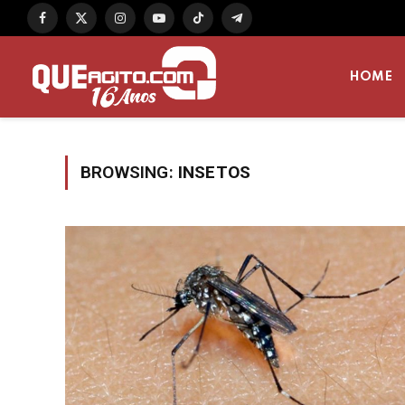
Facebook
X
Instagram
YouTube
TikTok
Telegram
(Twitter)
HOME
BROWSING:
INSETOS