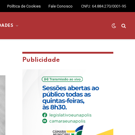
Política de Cookies
Fale Conosco
CNPJ: 64.884.270/0001-95
DADES
Publicidade