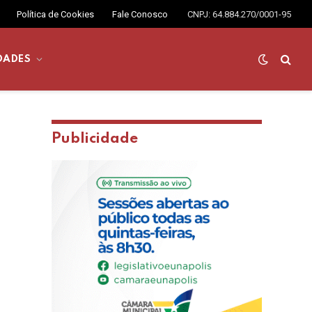
Política de Cookies
Fale Conosco
CNPJ: 64.884.270/0001-95
DADES
Publicidade