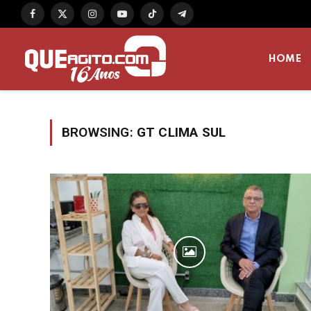
Facebook
X
Instagram
YouTube
TikTok
Telegram
(Twitter)
HOME
BROWSING:
GT CLIMA SUL