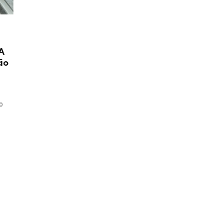
MA
ão
o