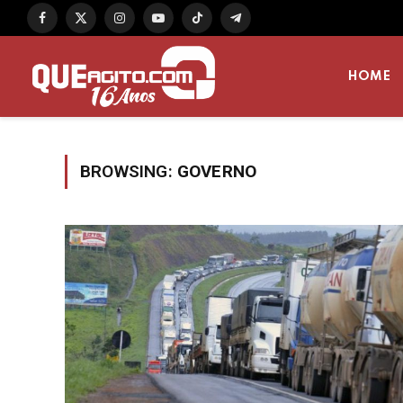
Facebook
X
Instagram
YouTube
TikTok
Telegram
(Twitter)
HOME
BROWSING:
GOVERNO