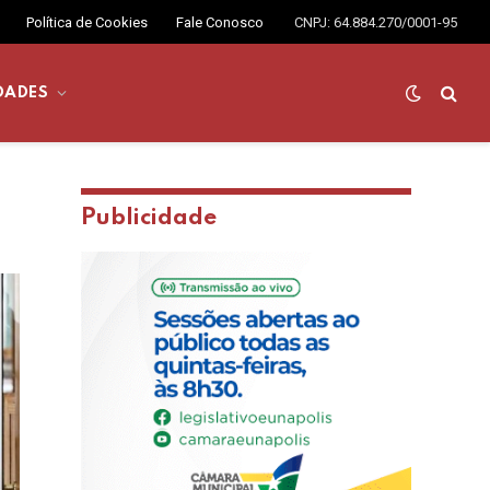
Política de Cookies
Fale Conosco
CNPJ: 64.884.270/0001-95
DADES
Publicidade