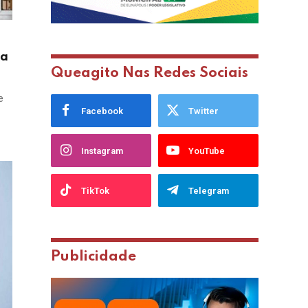
da
Queagito Nas Redes Sociais
e
Facebook
Twitter
Instagram
YouTube
TikTok
Telegram
Publicidade