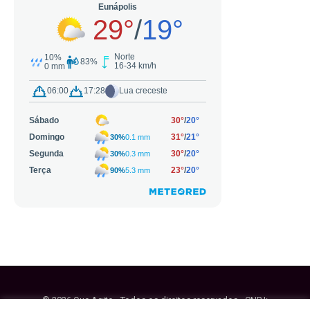
© 2026 Que Agito - Todos os direitos reservados - CNPJ: