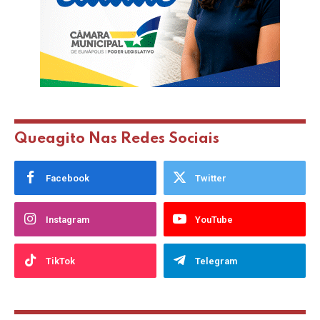
Queagito Nas Redes Sociais
Facebook
Twitter
Instagram
YouTube
TikTok
Telegram