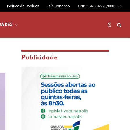
Política de Cookies
Fale Conosco
CNPJ: 64.884.270/0001-95
DADES
Publicidade