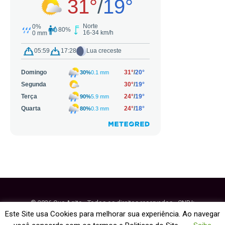
© 2026 Que Agito - Todos os direitos reservados - CNPJ:
64.884.270/0001-95
Este Site usa Cookies para melhorar sua experiência. Ao navegar