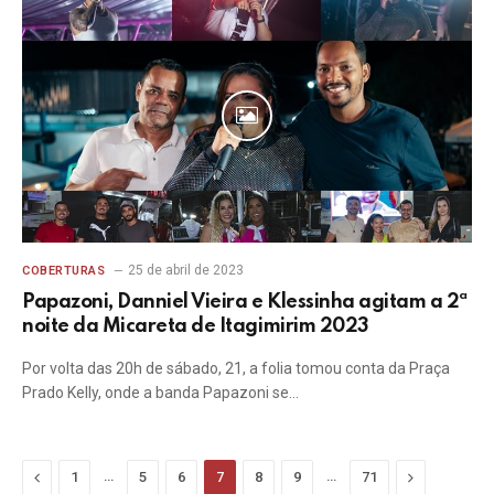
25 de abril de 2023
COBERTURAS
Papazoni, Danniel Vieira e Klessinha agitam a 2ª
noite da Micareta de Itagimirim 2023
Por volta das 20h de sábado, 21, a folia tomou conta da Praça
Prado Kelly, onde a banda Papazoni se…
Previous
…
…
Next
1
5
6
7
8
9
71