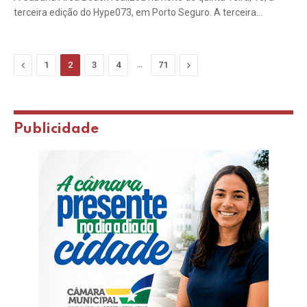
terceira edição do Hype073, em Porto Seguro. A terceira…
Previous
…
Next
1
2
3
4
71
Publicidade