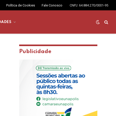
Política de Cookies
Fale Conosco
CNPJ: 64.884.270/0001-95
DADES
Publicidade