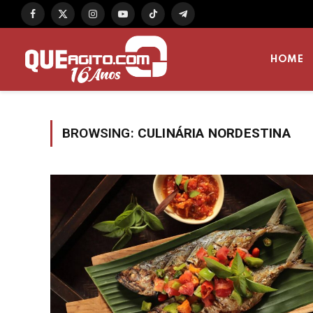
Facebook
X
Instagram
YouTube
TikTok
Telegram
(Twitter)
HOME
BROWSING:
CULINÁRIA NORDESTINA