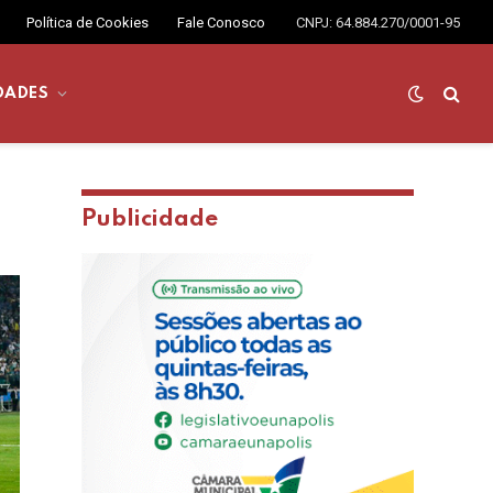
Política de Cookies
Fale Conosco
CNPJ: 64.884.270/0001-95
DADES
Publicidade