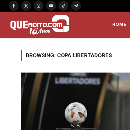
Facebook
X
Instagram
YouTube
TikTok
Telegram
(Twitter)
HOME
BROWSING:
COPA LIBERTADORES