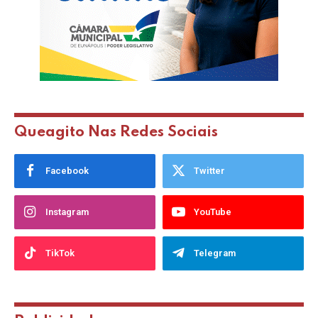
Queagito Nas Redes Sociais
Facebook
Twitter
Instagram
YouTube
TikTok
Telegram