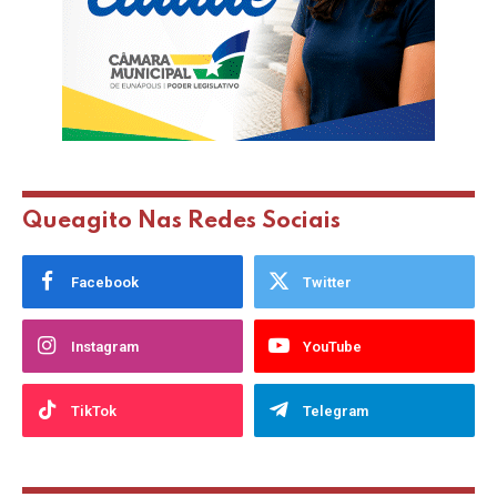
Queagito Nas Redes Sociais
Facebook
Twitter
Instagram
YouTube
TikTok
Telegram