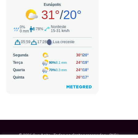
© 2026 Que Agito - Todos os direitos reservados - CNPJ: