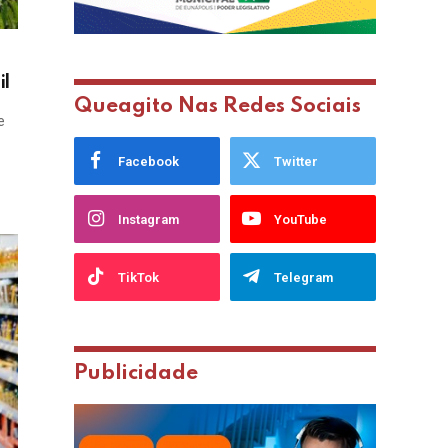
il
Queagito Nas Redes Sociais
e
Facebook
Twitter
Instagram
YouTube
TikTok
Telegram
Publicidade