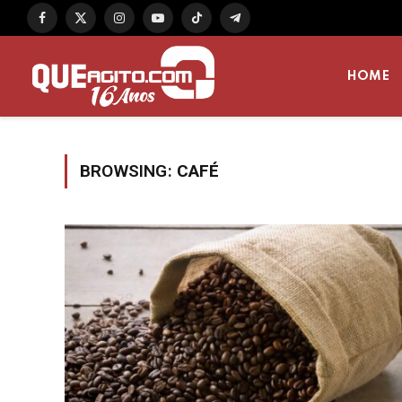
Facebook
X
Instagram
YouTube
TikTok
Telegram
(Twitter)
HOME
BROWSING:
CAFÉ