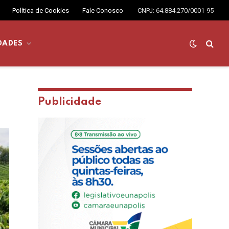
Política de Cookies
Fale Conosco
CNPJ: 64.884.270/0001-95
DADES
Publicidade