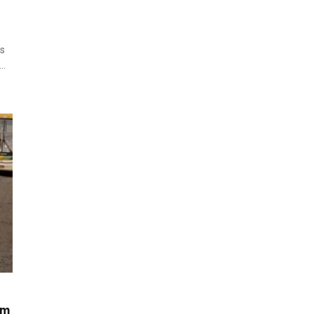
os
e…
em