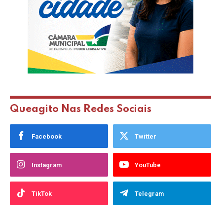
Queagito Nas Redes Sociais
Facebook
Twitter
Instagram
YouTube
TikTok
Telegram