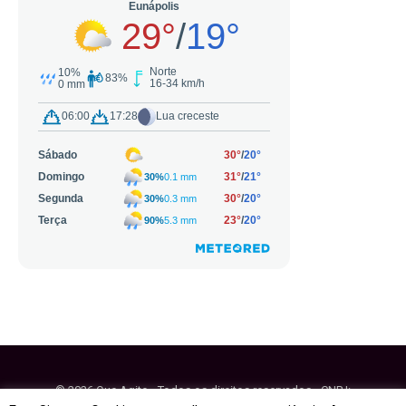
© 2026 Que Agito - Todos os direitos reservados - CNPJ: