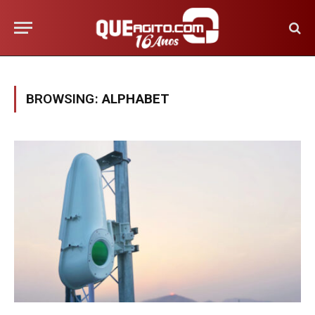
BROWSING:
ALPHABET