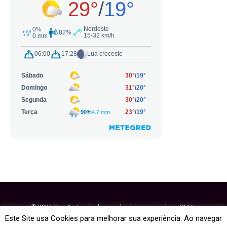
© 2026 Que Agito - Todos os direitos reservados - CNPJ:
64.884.270/0001-95
Este Site usa Cookies para melhorar sua experiência. Ao navegar