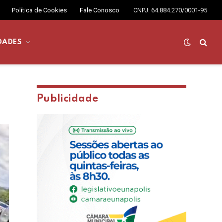
Política de Cookies
Fale Conosco
CNPJ: 64.884.270/0001-95
DADES
Publicidade