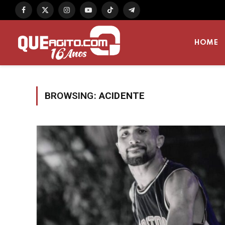
Facebook
X
Instagram
YouTube
TikTok
Telegram
(Twitter)
HOME
BROWSING:
ACIDENTE