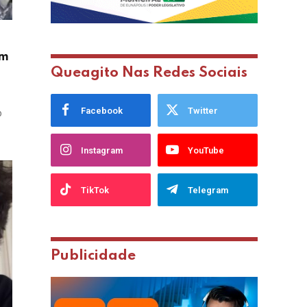
em
Queagito Nas Redes Sociais
Facebook
Twitter
o
Instagram
YouTube
TikTok
Telegram
Publicidade