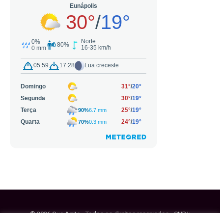
© 2026 Que Agito - Todos os direitos reservados - CNPJ: