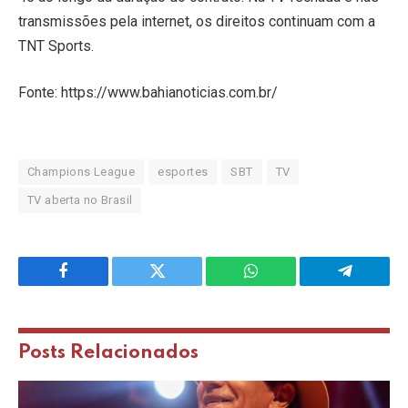
transmissões pela internet, os direitos continuam com a
TNT Sports.
Fonte: https://www.bahianoticias.com.br/
Champions League
esportes
SBT
TV
TV aberta no Brasil
Facebook
Twitter
WhatsApp
Telegram
Posts
Relacionados