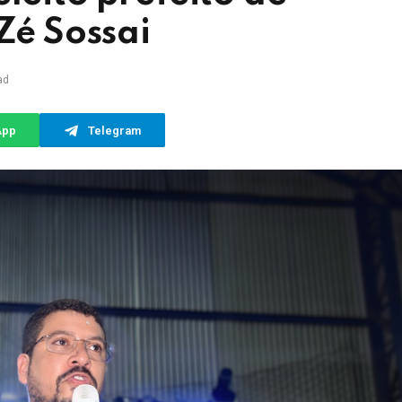
Zé Sossai
ad
App
Telegram