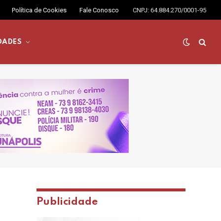
Política de Cookies
Fale Conosco
CNPJ: 64.884.270/0001-95
DADES
Publicidade