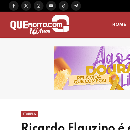
Facebook
X
Instagram
YouTube
TikTok
Telegram
(Twitter)
HOME
ITABELA
Ricardo Flauzino é e