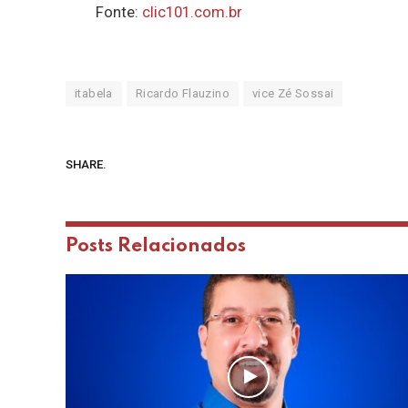
Fonte:
clic101.com.br
itabela
Ricardo Flauzino
vice Zé Sossai
SHARE.
Posts
Relacionados