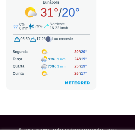
© 2026 Que Agito - Todos os direitos reservados - CNPJ: