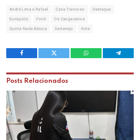
André Lima e Rafael
Casa Trancoso
Destaque
Eunápolis
Forró
Os Cangaceiros
Quinta Nada Básica
Sertanejo
Xote
Facebook
Twitter
WhatsApp
Telegram
Posts
Relacionados