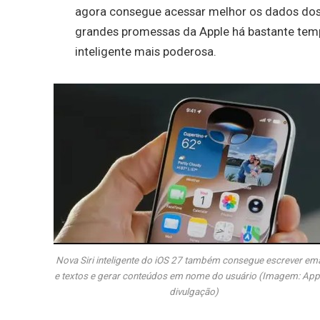
agora consegue acessar melhor os dados dos u
grandes promessas da Apple há bastante tempo
inteligente mais poderosa.
Nova Siri inteligente do iOS 27 também consegue escrever ema
e textos e gerar conteúdos em nome do usuário (Imagem: App
divulgação)