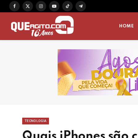
Facebook
X
Instagram
YouTube
TikTok
Telegram
(Twitter)
HOME
TECNOLOGIA
Quais iPhones são 