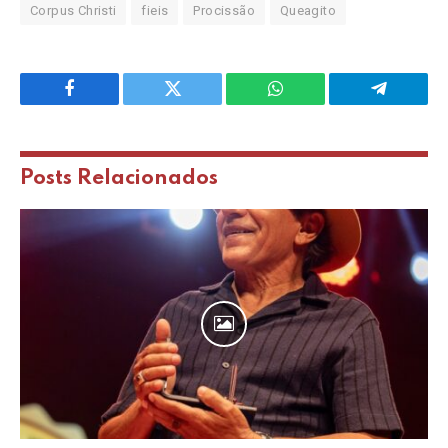
Corpus Christi
fieis
Procissão
Queagito
Facebook
Twitter
WhatsApp
Telegram
Posts
Relacionados