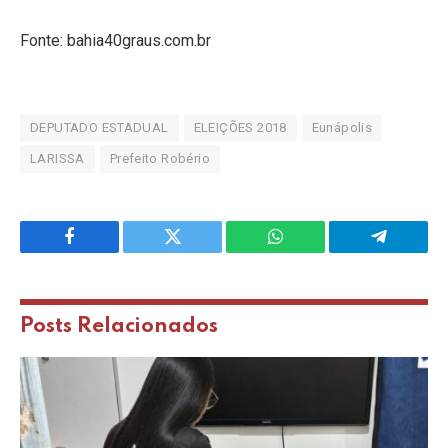
Fonte: bahia40graus.com.br
DEPUTADO ESTADUAL
ELEIÇÕES 2018
Eunápolis
LARISSA
Prefeito Robério
Facebook
Twitter
WhatsApp
Telegram
Posts
Relacionados