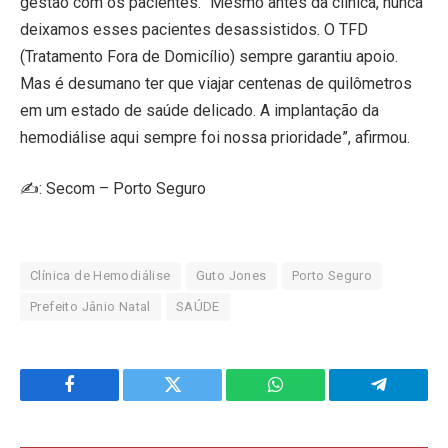
gestão com os pacientes. “Mesmo antes da clínica, nunca
deixamos esses pacientes desassistidos. O TFD
(Tratamento Fora de Domicílio) sempre garantiu apoio.
Mas é desumano ter que viajar centenas de quilômetros
em um estado de saúde delicado. A implantação da
hemodiálise aqui sempre foi nossa prioridade”, afirmou.
✍️: Secom – Porto Seguro
Clínica de Hemodiálise
Guto Jones
Porto Seguro
Prefeito Jânio Natal
SAÚDE
Facebook
Twitter
WhatsApp
Telegram