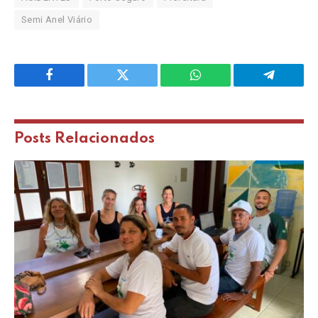
Semi Anel Viário
Facebook
Twitter
WhatsApp
Telegram
Posts
Relacionados