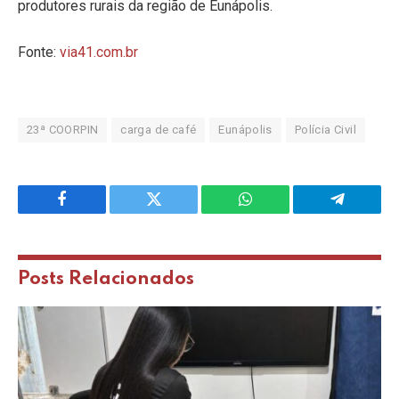
produtores rurais da região de Eunápolis.
Fonte:
via41.com.br
23ª COORPIN
carga de café
Eunápolis
Polícia Civil
Facebook
Twitter
WhatsApp
Telegram
Posts
Relacionados