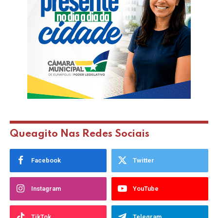
Queagito Nas Redes Sociais
Facebook
Twitter
Instagram
YouTube
TikTok
Telegram